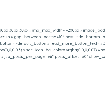
0px 30px 30px » img_max_width= »200px » image_padd
= »n » gap_between_posts= »10″ post_title_bottom_m
tton= »default_button » read_more_button_text= »Det
(0,0,0,0.3) » soc_icon_bg_color= »rgba(0,0,0,0.07) » s
» jsp_posts_per_page= »6″ posts_offset= »0″ show_cate