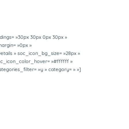
ings= »30px 30px 0px 30px »
argin= »0px »
ails » soc_icon_bg_size= »28px »
oc_icon_color_hover= »#ffffff »
gories_filter= »y » category= » »]