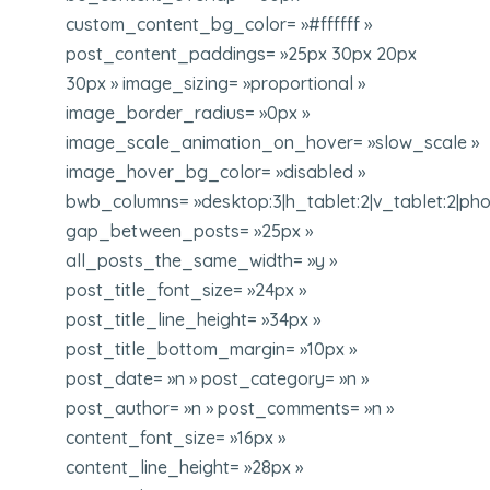
custom_content_bg_color= »#ffffff »
post_content_paddings= »25px 30px 20px
30px » image_sizing= »proportional »
image_border_radius= »0px »
image_scale_animation_on_hover= »slow_scale »
image_hover_bg_color= »disabled »
bwb_columns= »desktop:3|h_tablet:2|v_tablet:2|pho
gap_between_posts= »25px »
all_posts_the_same_width= »y »
post_title_font_size= »24px »
post_title_line_height= »34px »
post_title_bottom_margin= »10px »
post_date= »n » post_category= »n »
post_author= »n » post_comments= »n »
content_font_size= »16px »
content_line_height= »28px »