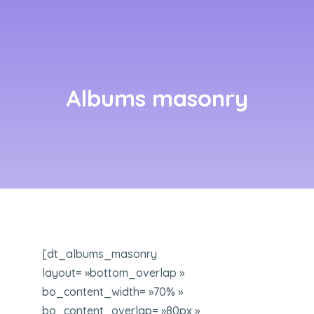
Albums masonry
[dt_albums_masonry
layout= »bottom_overlap »
bo_content_width= »70% »
bo_content_overlap= »80px »