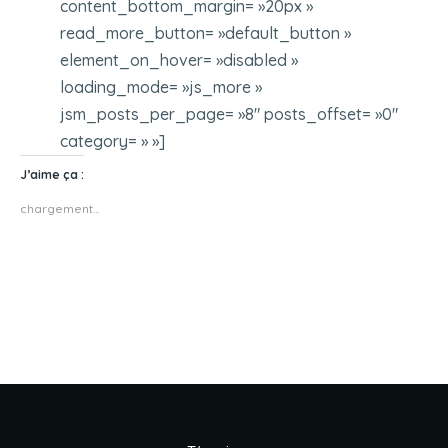
content_bottom_margin= »20px »
read_more_button= »default_button »
element_on_hover= »disabled »
loading_mode= »js_more »
jsm_posts_per_page= »8″ posts_offset= »0″
category= » »]
J’aime ça :
chargement…