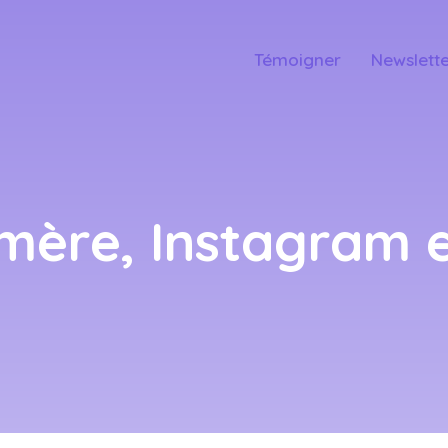
Témoigner
Newslett
 mère, Instagram e