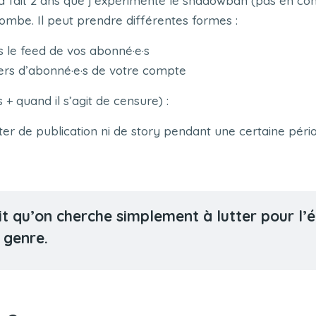
 fait 2 ans que j’expérimente le shadowban (pas en co
ncombe. Il peut prendre différentes formes :
s le feed de vos abonné·e·s
ers d’abonné·e·s de votre compte
+ quand il s’agit de censure) :
r de publication ni de story pendant une certaine péri
sait qu’on cherche simplement à lutter pour 
 genre.