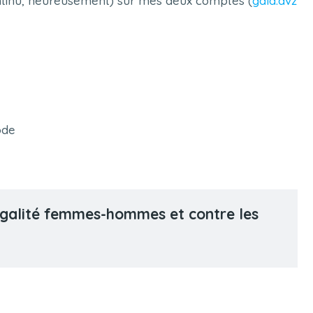
ntinu, heureusement) sur mes deux comptes (
gala.avz
ode
l’égalité femmes-hommes et contre les